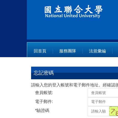
跳
到
主
要
內
容
區
回首頁
服務團隊
法規彙編
忘記密碼
請輸入您的登入帳號和電子郵件地址。經確認後，
會員帳號:
電子郵件:
*
驗證碼